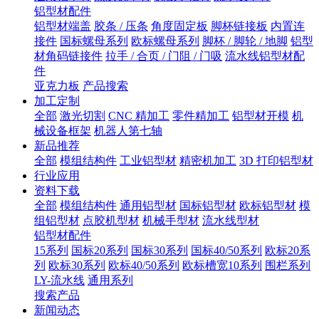
铝型材配件
铝型材端盖
胶条 / 压条
角度固定板
脚杯链接板
内置连
接件
国标螺母系列
欧标螺母系列
脚杯 / 脚轮 / 地脚
铝型
材角码链接件
拉手 / 合页 / 门阻 / 门吸
流水线铝型材配
件
亚克力板
产品搜索
加工定制
全部
激光切割
CNC 精加工
零件精加工
铝型材开模
机
械设备框架
机器人第七轴
新品推荐
全部
模组结构件
工业铝型材
精密机加工
3D 打印铝型材
行业应用
资料下载
全部
模组结构件
通用铝型材
国标铝型材
欧标铝型材
模
组铝型材
点胶机型材
机械手型材
流水线型材
铝型材配件
15系列
国标20系列
国标30系列
国标40/50系列
欧标20系
列
欧标30系列
欧标40/50系列
欧标槽宽10系列
围栏系列
LY-流水线
通用系列
搜索产品
新闻动态