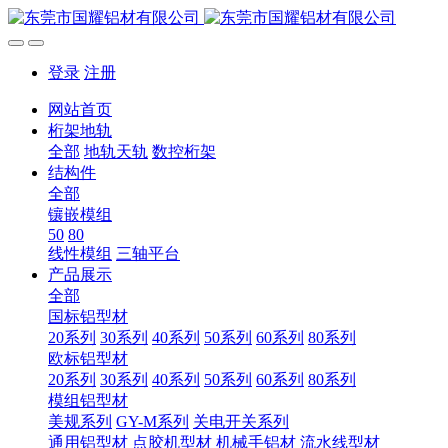
登录
注册
网站首页
桁架地轨
全部
地轨天轨
数控桁架
结构件
全部
镶嵌模组
50
80
线性模组
三轴平台
产品展示
全部
国标铝型材
20系列
30系列
40系列
50系列
60系列
80系列
欧标铝型材
20系列
30系列
40系列
50系列
60系列
80系列
模组铝型材
美规系列
GY-M系列
关电开关系列
通用铝型材
点胶机型材
机械手铝材
流水线型材