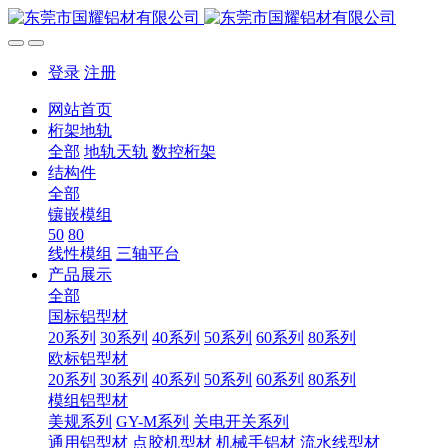
登录
注册
网站首页
桁架地轨
全部
地轨天轨
数控桁架
结构件
全部
镶嵌模组
50
80
线性模组
三轴平台
产品展示
全部
国标铝型材
20系列
30系列
40系列
50系列
60系列
80系列
欧标铝型材
20系列
30系列
40系列
50系列
60系列
80系列
模组铝型材
美规系列
GY-M系列
关电开关系列
通用铝型材
点胶机型材
机械手铝材
流水线型材