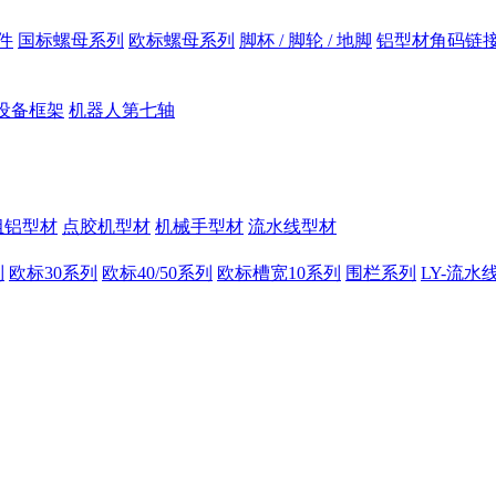
件
国标螺母系列
欧标螺母系列
脚杯 / 脚轮 / 地脚
铝型材角码链
设备框架
机器人第七轴
组铝型材
点胶机型材
机械手型材
流水线型材
列
欧标30系列
欧标40/50系列
欧标槽宽10系列
围栏系列
LY-流水