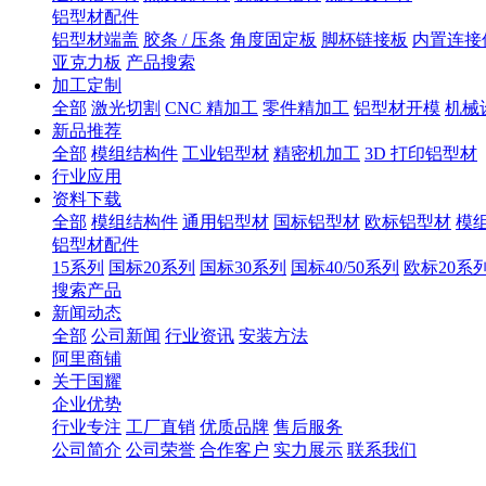
铝型材配件
铝型材端盖
胶条 / 压条
角度固定板
脚杯链接板
内置连接
亚克力板
产品搜索
加工定制
全部
激光切割
CNC 精加工
零件精加工
铝型材开模
机械
新品推荐
全部
模组结构件
工业铝型材
精密机加工
3D 打印铝型材
行业应用
资料下载
全部
模组结构件
通用铝型材
国标铝型材
欧标铝型材
模
铝型材配件
15系列
国标20系列
国标30系列
国标40/50系列
欧标20系
搜索产品
新闻动态
全部
公司新闻
行业资讯
安装方法
阿里商铺
关于国耀
企业优势
行业专注
工厂直销
优质品牌
售后服务
公司简介
公司荣誉
合作客户
实力展示
联系我们