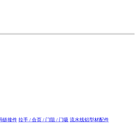
码链接件
拉手 / 合页 / 门阻 / 门吸
流水线铝型材配件