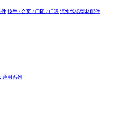
接件
拉手 / 合页 / 门阻 / 门吸
流水线铝型材配件
线
通用系列