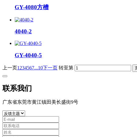
GY-4080方槽
4040-2
GY-4040-5
上一页
1
2
3
4
5
6
7
...10
下一页
转至第
联系我们
广东省东莞市黄江镇田美长盛街9号