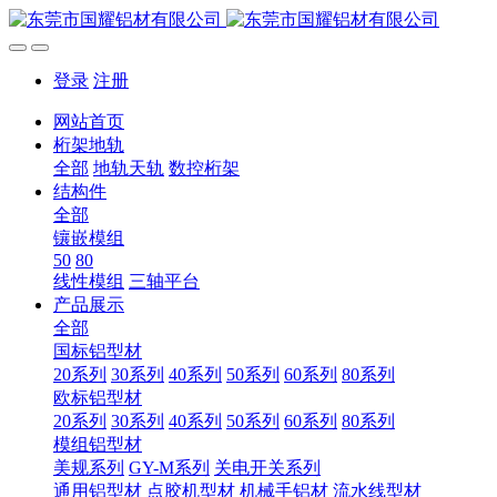
登录
注册
网站首页
桁架地轨
全部
地轨天轨
数控桁架
结构件
全部
镶嵌模组
50
80
线性模组
三轴平台
产品展示
全部
国标铝型材
20系列
30系列
40系列
50系列
60系列
80系列
欧标铝型材
20系列
30系列
40系列
50系列
60系列
80系列
模组铝型材
美规系列
GY-M系列
关电开关系列
通用铝型材
点胶机型材
机械手铝材
流水线型材