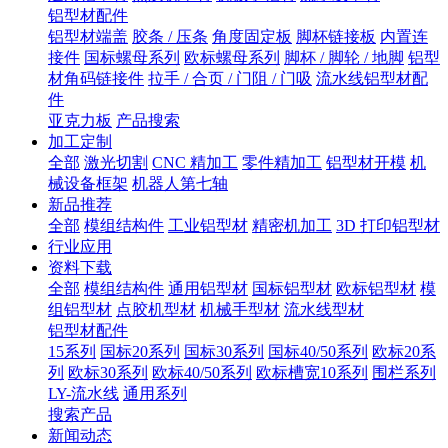
铝型材配件
铝型材端盖
胶条 / 压条
角度固定板
脚杯链接板
内置连
接件
国标螺母系列
欧标螺母系列
脚杯 / 脚轮 / 地脚
铝型
材角码链接件
拉手 / 合页 / 门阻 / 门吸
流水线铝型材配
件
亚克力板
产品搜索
加工定制
全部
激光切割
CNC 精加工
零件精加工
铝型材开模
机
械设备框架
机器人第七轴
新品推荐
全部
模组结构件
工业铝型材
精密机加工
3D 打印铝型材
行业应用
资料下载
全部
模组结构件
通用铝型材
国标铝型材
欧标铝型材
模
组铝型材
点胶机型材
机械手型材
流水线型材
铝型材配件
15系列
国标20系列
国标30系列
国标40/50系列
欧标20系
列
欧标30系列
欧标40/50系列
欧标槽宽10系列
围栏系列
LY-流水线
通用系列
搜索产品
新闻动态