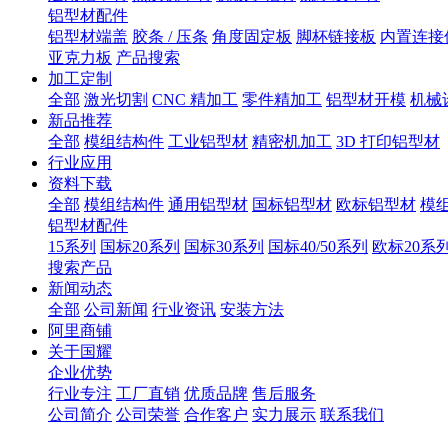
铝型材配件
铝型材端盖
胶条 / 压条
角度固定板
脚杯链接板
内置连接
亚克力板
产品搜索
加工定制
全部
激光切割
CNC 精加工
零件精加工
铝型材开模
机械
新品推荐
全部
模组结构件
工业铝型材
精密机加工
3D 打印铝型材
行业应用
资料下载
全部
模组结构件
通用铝型材
国标铝型材
欧标铝型材
模
铝型材配件
15系列
国标20系列
国标30系列
国标40/50系列
欧标20系
搜索产品
新闻动态
全部
公司新闻
行业资讯
安装方法
阿里商铺
关于国耀
企业优势
行业专注
工厂直销
优质品牌
售后服务
公司简介
公司荣誉
合作客户
实力展示
联系我们