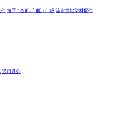
接件
拉手 / 合页 / 门阻 / 门吸
流水线铝型材配件
线
通用系列