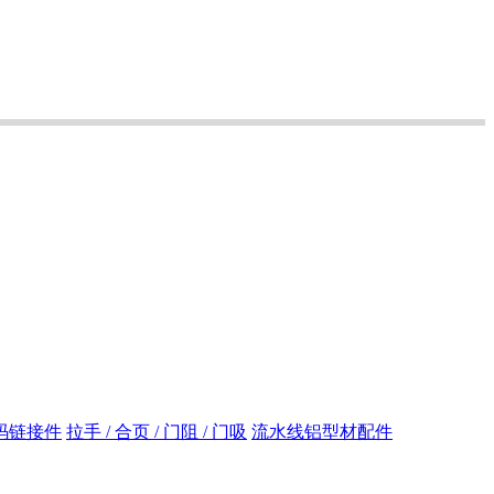
码链接件
拉手 / 合页 / 门阻 / 门吸
流水线铝型材配件