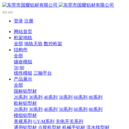
登录
注册
网站首页
桁架地轨
全部
地轨天轨
数控桁架
结构件
全部
镶嵌模组
50
80
线性模组
三轴平台
产品展示
全部
国标铝型材
20系列
30系列
40系列
50系列
60系列
80系列
欧标铝型材
20系列
30系列
40系列
50系列
60系列
80系列
模组铝型材
美规系列
GY-M系列
关电开关系列
通用铝型材
点胶机型材
机械手铝材
流水线型材