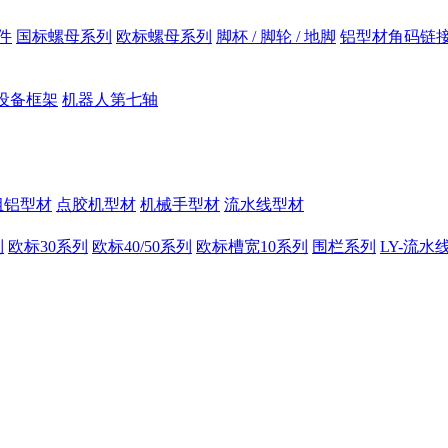
件
国标螺母系列
欧标螺母系列
脚杯 / 脚轮 / 地脚
铝型材角码链
设备框架
机器人第七轴
组铝型材
点胶机型材
机械手型材
流水线型材
列
欧标30系列
欧标40/50系列
欧标槽宽10系列
围栏系列
LY-流水