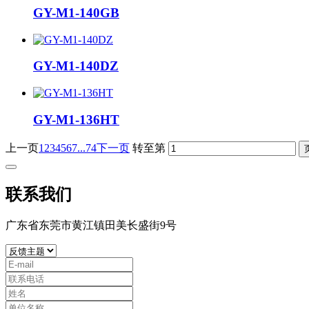
GY-M1-140GB
GY-M1-140DZ
GY-M1-136HT
上一页
1
2
3
4
5
6
7
...74
下一页
转至第
联系我们
广东省东莞市黄江镇田美长盛街9号