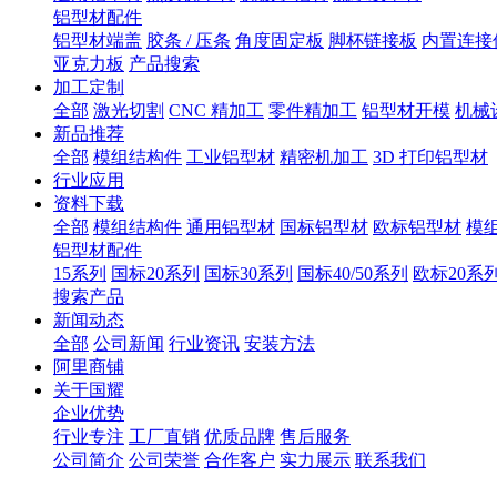
铝型材配件
铝型材端盖
胶条 / 压条
角度固定板
脚杯链接板
内置连接
亚克力板
产品搜索
加工定制
全部
激光切割
CNC 精加工
零件精加工
铝型材开模
机械
新品推荐
全部
模组结构件
工业铝型材
精密机加工
3D 打印铝型材
行业应用
资料下载
全部
模组结构件
通用铝型材
国标铝型材
欧标铝型材
模
铝型材配件
15系列
国标20系列
国标30系列
国标40/50系列
欧标20系
搜索产品
新闻动态
全部
公司新闻
行业资讯
安装方法
阿里商铺
关于国耀
企业优势
行业专注
工厂直销
优质品牌
售后服务
公司简介
公司荣誉
合作客户
实力展示
联系我们