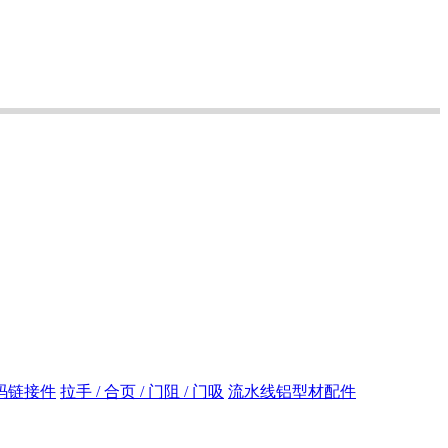
码链接件
拉手 / 合页 / 门阻 / 门吸
流水线铝型材配件