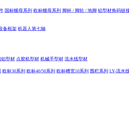
件
国标螺母系列
欧标螺母系列
脚杯 / 脚轮 / 地脚
铝型材角码链
设备框架
机器人第七轴
组铝型材
点胶机型材
机械手型材
流水线型材
列
欧标30系列
欧标40/50系列
欧标槽宽10系列
围栏系列
LY-流水