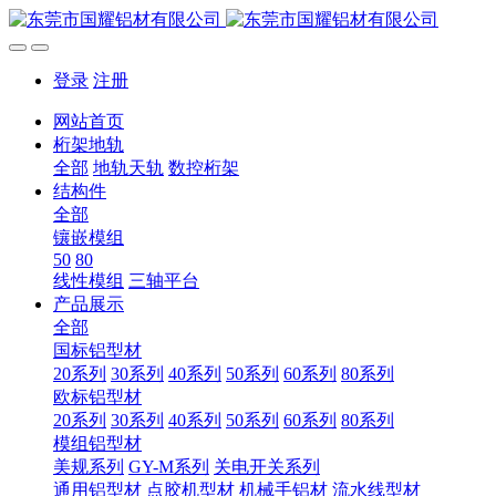
登录
注册
网站首页
桁架地轨
全部
地轨天轨
数控桁架
结构件
全部
镶嵌模组
50
80
线性模组
三轴平台
产品展示
全部
国标铝型材
20系列
30系列
40系列
50系列
60系列
80系列
欧标铝型材
20系列
30系列
40系列
50系列
60系列
80系列
模组铝型材
美规系列
GY-M系列
关电开关系列
通用铝型材
点胶机型材
机械手铝材
流水线型材