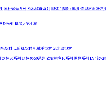
件
国标螺母系列
欧标螺母系列
脚杯 / 脚轮 / 地脚
铝型材角码链
设备框架
机器人第七轴
组铝型材
点胶机型材
机械手型材
流水线型材
列
欧标30系列
欧标40/50系列
欧标槽宽10系列
围栏系列
LY-流水