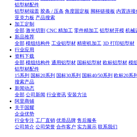
铝型材配件
铝型材端盖
胶条 / 压条
角度固定板
脚杯链接板
内置连接
亚克力板
产品搜索
加工定制
全部
激光切割
CNC 精加工
零件精加工
铝型材开模
机械
新品推荐
全部
模组结构件
工业铝型材
精密机加工
3D 打印铝型材
行业应用
资料下载
全部
模组结构件
通用铝型材
国标铝型材
欧标铝型材
模
铝型材配件
15系列
国标20系列
国标30系列
国标40/50系列
欧标20系
搜索产品
新闻动态
全部
公司新闻
行业资讯
安装方法
阿里商铺
关于国耀
企业优势
行业专注
工厂直销
优质品牌
售后服务
公司简介
公司荣誉
合作客户
实力展示
联系我们