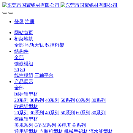
登录
注册
网站首页
桁架地轨
全部
地轨天轨
数控桁架
结构件
全部
镶嵌模组
50
80
线性模组
三轴平台
产品展示
全部
国标铝型材
20系列
30系列
40系列
50系列
60系列
80系列
欧标铝型材
20系列
30系列
40系列
50系列
60系列
80系列
模组铝型材
美规系列
GY-M系列
关电开关系列
通用铝型材
点胶机型材
机械手铝材
流水线型材