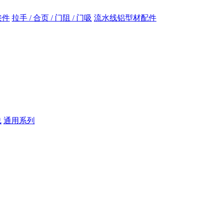
接件
拉手 / 合页 / 门阻 / 门吸
流水线铝型材配件
线
通用系列