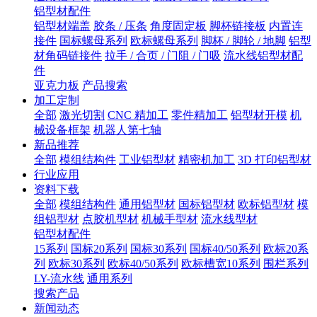
铝型材配件
铝型材端盖
胶条 / 压条
角度固定板
脚杯链接板
内置连
接件
国标螺母系列
欧标螺母系列
脚杯 / 脚轮 / 地脚
铝型
材角码链接件
拉手 / 合页 / 门阻 / 门吸
流水线铝型材配
件
亚克力板
产品搜索
加工定制
全部
激光切割
CNC 精加工
零件精加工
铝型材开模
机
械设备框架
机器人第七轴
新品推荐
全部
模组结构件
工业铝型材
精密机加工
3D 打印铝型材
行业应用
资料下载
全部
模组结构件
通用铝型材
国标铝型材
欧标铝型材
模
组铝型材
点胶机型材
机械手型材
流水线型材
铝型材配件
15系列
国标20系列
国标30系列
国标40/50系列
欧标20系
列
欧标30系列
欧标40/50系列
欧标槽宽10系列
围栏系列
LY-流水线
通用系列
搜索产品
新闻动态