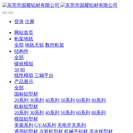
登录
注册
网站首页
桁架地轨
全部
地轨天轨
数控桁架
结构件
全部
镶嵌模组
50
80
线性模组
三轴平台
产品展示
全部
国标铝型材
20系列
30系列
40系列
50系列
60系列
80系列
欧标铝型材
20系列
30系列
40系列
50系列
60系列
80系列
模组铝型材
美规系列
GY-M系列
关电开关系列
通用铝型材
点胶机型材
机械手铝材
流水线型材