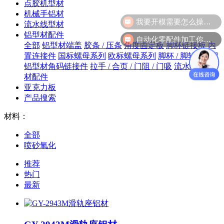
点胶机型材
机械手铝材
我要开模需要怎么操作？
流水线型材
铝型材配件
自动化零配件加工你们做吗？
全部
铝型材端盖
胶条 / 压条
角度固定板
脚杯链接板
内
置连接件
国标螺母系列
欧标螺母系列
脚杯 / 脚轮 / 地脚
铝型材角码链接件
拉手 / 合页 / 门阻 / 门吸
流水线铝型
材配件
亚克力板
产品搜索
材料：
全部
喷砂氧化
推荐
热门
最新