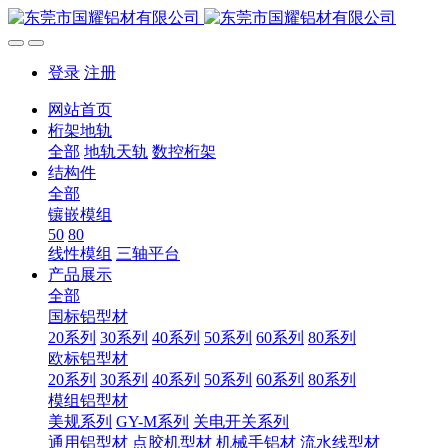
登录
注册
网站首页
桁架地轨
全部
地轨天轨
数控桁架
结构件
全部
镶嵌模组
50
80
线性模组
三轴平台
产品展示
全部
国标铝型材
20系列
30系列
40系列
50系列
60系列
80系列
欧标铝型材
20系列
30系列
40系列
50系列
60系列
80系列
模组铝型材
美规系列
GY-M系列
关电开关系列
通用铝型材
点胶机型材
机械手铝材
流水线型材