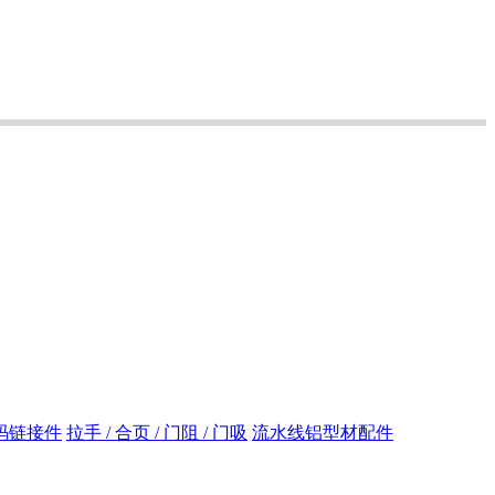
码链接件
拉手 / 合页 / 门阻 / 门吸
流水线铝型材配件