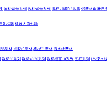
件
国标螺母系列
欧标螺母系列
脚杯 / 脚轮 / 地脚
铝型材角码链
设备框架
机器人第七轴
组铝型材
点胶机型材
机械手型材
流水线型材
列
欧标30系列
欧标40/50系列
欧标槽宽10系列
围栏系列
LY-流水