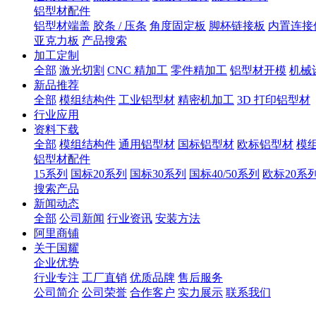
铝型材配件
铝型材端盖
胶条 / 压条
角度固定板
脚杯链接板
内置连接
亚克力板
产品搜索
加工定制
全部
激光切割
CNC 精加工
零件精加工
铝型材开模
机械
新品推荐
全部
模组结构件
工业铝型材
精密机加工
3D 打印铝型材
行业应用
资料下载
全部
模组结构件
通用铝型材
国标铝型材
欧标铝型材
模
铝型材配件
15系列
国标20系列
国标30系列
国标40/50系列
欧标20系
搜索产品
新闻动态
全部
公司新闻
行业资讯
安装方法
阿里商铺
关于国耀
企业优势
行业专注
工厂直销
优质品牌
售后服务
公司简介
公司荣誉
合作客户
实力展示
联系我们