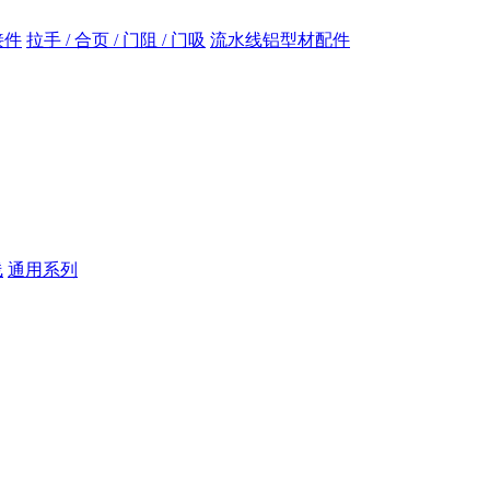
接件
拉手 / 合页 / 门阻 / 门吸
流水线铝型材配件
线
通用系列