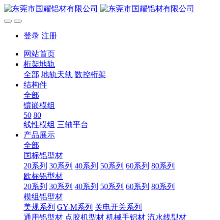
登录
注册
网站首页
桁架地轨
全部
地轨天轨
数控桁架
结构件
全部
镶嵌模组
50
80
线性模组
三轴平台
产品展示
全部
国标铝型材
20系列
30系列
40系列
50系列
60系列
80系列
欧标铝型材
20系列
30系列
40系列
50系列
60系列
80系列
模组铝型材
美规系列
GY-M系列
关电开关系列
通用铝型材
点胶机型材
机械手铝材
流水线型材