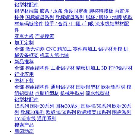
铝型材配件
铝型材端盖
胶条 / 压条
角度固定板
脚杯链接板
内置连
接件
国标螺母系列
欧标螺母系列
脚杯 / 脚轮 / 地脚
铝型
材角码链接件
拉手 / 合页 / 门阻 / 门吸
流水线铝型材配
件
亚克力板
产品搜索
加工定制
全部
激光切割
CNC 精加工
零件精加工
铝型材开模
机
械设备框架
机器人第七轴
新品推荐
全部
模组结构件
工业铝型材
精密机加工
3D 打印铝型材
行业应用
资料下载
全部
模组结构件
通用铝型材
国标铝型材
欧标铝型材
模
组铝型材
点胶机型材
机械手型材
流水线型材
铝型材配件
15系列
国标20系列
国标30系列
国标40/50系列
欧标20系
列
欧标30系列
欧标40/50系列
欧标槽宽10系列
围栏系列
LY-流水线
通用系列
搜索产品
新闻动态