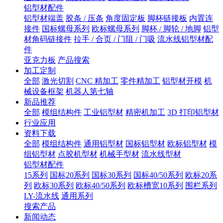
铝型材配件
铝型材端盖
胶条 / 压条
角度固定板
脚杯链接板
内置连
接件
国标螺母系列
欧标螺母系列
脚杯 / 脚轮 / 地脚
铝型
材角码链接件
拉手 / 合页 / 门阻 / 门吸
流水线铝型材配
件
亚克力板
产品搜索
加工定制
全部
激光切割
CNC 精加工
零件精加工
铝型材开模
机
械设备框架
机器人第七轴
新品推荐
全部
模组结构件
工业铝型材
精密机加工
3D 打印铝型材
行业应用
资料下载
全部
模组结构件
通用铝型材
国标铝型材
欧标铝型材
模
组铝型材
点胶机型材
机械手型材
流水线型材
铝型材配件
15系列
国标20系列
国标30系列
国标40/50系列
欧标20系
列
欧标30系列
欧标40/50系列
欧标槽宽10系列
围栏系列
LY-流水线
通用系列
搜索产品
新闻动态