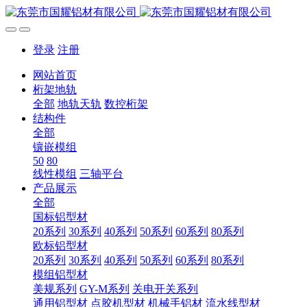
登录
注册
网站首页
桁架地轨
全部
地轨天轨
数控桁架
结构件
全部
镶嵌模组
50
80
线性模组
三轴平台
产品展示
全部
国标铝型材
20系列
30系列
40系列
50系列
60系列
80系列
欧标铝型材
20系列
30系列
40系列
50系列
60系列
80系列
模组铝型材
美规系列
GY-M系列
关电开关系列
通用铝型材
点胶机型材
机械手铝材
流水线型材