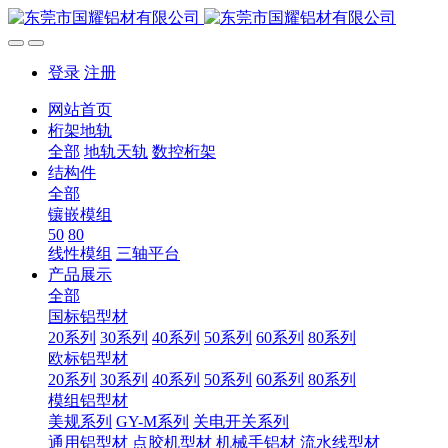
登录
注册
网站首页
桁架地轨
全部
地轨天轨
数控桁架
结构件
全部
镶嵌模组
50
80
线性模组
三轴平台
产品展示
全部
国标铝型材
20系列
30系列
40系列
50系列
60系列
80系列
欧标铝型材
20系列
30系列
40系列
50系列
60系列
80系列
模组铝型材
美规系列
GY-M系列
关电开关系列
通用铝型材
点胶机型材
机械手铝材
流水线型材