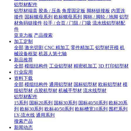
铝型材配件
铝型材端盖
胶条 / 压条
角度固定板
脚杯链接板
内置连
接件
国标螺母系列
欧标螺母系列
脚杯 / 脚轮 / 地脚
铝型
材角码链接件
拉手 / 合页 / 门阻 / 门吸
流水线铝型材配
件
亚克力板
产品搜索
加工定制
全部
激光切割
CNC 精加工
零件精加工
铝型材开模
机
械设备框架
机器人第七轴
新品推荐
全部
模组结构件
工业铝型材
精密机加工
3D 打印铝型材
行业应用
资料下载
全部
模组结构件
通用铝型材
国标铝型材
欧标铝型材
模
组铝型材
点胶机型材
机械手型材
流水线型材
铝型材配件
15系列
国标20系列
国标30系列
国标40/50系列
欧标20系
列
欧标30系列
欧标40/50系列
欧标槽宽10系列
围栏系列
LY-流水线
通用系列
搜索产品
新闻动态