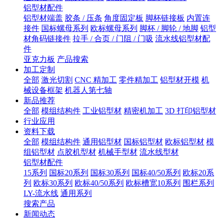
铝型材配件
铝型材端盖
胶条 / 压条
角度固定板
脚杯链接板
内置连
接件
国标螺母系列
欧标螺母系列
脚杯 / 脚轮 / 地脚
铝型
材角码链接件
拉手 / 合页 / 门阻 / 门吸
流水线铝型材配
件
亚克力板
产品搜索
加工定制
全部
激光切割
CNC 精加工
零件精加工
铝型材开模
机
械设备框架
机器人第七轴
新品推荐
全部
模组结构件
工业铝型材
精密机加工
3D 打印铝型材
行业应用
资料下载
全部
模组结构件
通用铝型材
国标铝型材
欧标铝型材
模
组铝型材
点胶机型材
机械手型材
流水线型材
铝型材配件
15系列
国标20系列
国标30系列
国标40/50系列
欧标20系
列
欧标30系列
欧标40/50系列
欧标槽宽10系列
围栏系列
LY-流水线
通用系列
搜索产品
新闻动态