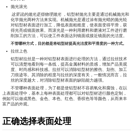
抛光滚光
这里说的抛光是指物理抛光
，铝型材抛光主要是通过机械抛光和
化学抛光两种方法来实现。机械抛光是通过涂有抛光蜡的抛光轮
对铝型材表面进行加工，降低表面粗糙度，使表面变得平滑，获
得光亮或镜面效果。而滚光是一种利用磨料和磨液对工件进行磨
削加工的方法，可以使工件表面达到镜面或接近镜面的光洁度。
不管哪种方式，目的都是将铝型材提高光洁度和平滑度的一种方式。
拉丝上色
铝型材拉丝是一种对铝型材表面进行处理的方法，通过拉丝技术
可以清楚地看到每一条线，提高金属材料的质感，增加产品美观
度、时尚感和科技感。拉丝可以消除铝型材的擦伤、划伤、加工
刀痕迹等。其消除的程度与拉丝的深度有关，一般情况而言，拉
丝的深度越大，对消除铝型材表面的缺陷能力越强。
不管哪种表面处理，为了都是使铝型材不容易氧化和腐蚀，在以
上表面处理中，基本上每种表面处理都可以对铝型材进行颜色定制，
例如可以做成黑色、金色、本色、红色、香槟色等等颜色，从而来丰
富产品的外观。
正确选择表面处理