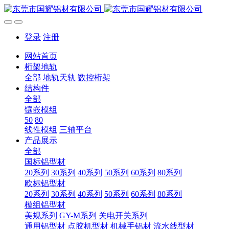
登录
注册
网站首页
桁架地轨
全部
地轨天轨
数控桁架
结构件
全部
镶嵌模组
50
80
线性模组
三轴平台
产品展示
全部
国标铝型材
20系列
30系列
40系列
50系列
60系列
80系列
欧标铝型材
20系列
30系列
40系列
50系列
60系列
80系列
模组铝型材
美规系列
GY-M系列
关电开关系列
通用铝型材
点胶机型材
机械手铝材
流水线型材