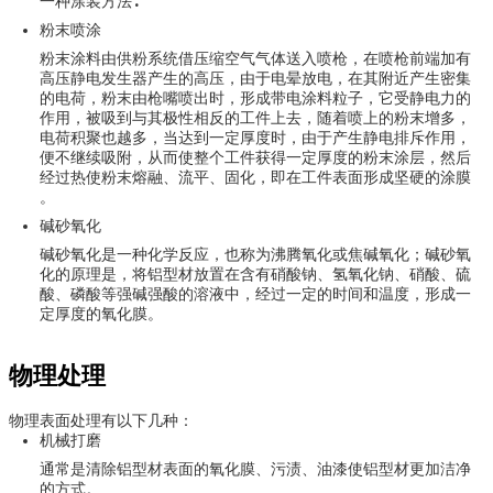
一种涂装方法.
粉末喷涂
粉末涂料由供粉系统借压缩空气气体送入喷枪，在喷枪前端加有
高压静电发生器产生的高压，由于电晕放电，在其附近产生密集
的电荷，粉末由枪嘴喷出时，形成带电涂料粒子，它受静电力的
作用，被吸到与其极性相反的工件上去，随着喷上的粉末增多，
电荷积聚也越多，当达到一定厚度时，由于产生静电排斥作用，
便不继续吸附，从而使整个工件获得一定厚度的粉末涂层，然后
经过热使粉末熔融、流平、固化，即在工件表面形成坚硬的涂膜
。
碱砂氧化
碱砂氧化是一种化学反应，也称为沸腾氧化或焦碱氧化；碱砂氧
化的原理是，将铝型材放置在含有硝酸钠、氢氧化钠、硝酸、硫
酸、磷酸等强碱强酸的溶液中，经过一定的时间和温度，形成一
定厚度的氧化膜。
物理处理
物理表面处理有以下几种：
机械打磨
通常是清除铝型材表面的氧化膜、污渍、油漆使铝型材更加洁净
的方式。