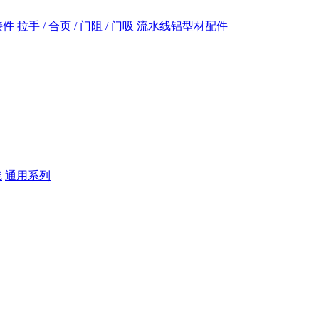
接件
拉手 / 合页 / 门阻 / 门吸
流水线铝型材配件
线
通用系列