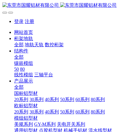
登录
注册
网站首页
桁架地轨
全部
地轨天轨
数控桁架
结构件
全部
镶嵌模组
50
80
线性模组
三轴平台
产品展示
全部
国标铝型材
20系列
30系列
40系列
50系列
60系列
80系列
欧标铝型材
20系列
30系列
40系列
50系列
60系列
80系列
模组铝型材
美规系列
GY-M系列
关电开关系列
通用铝型材
点胶机型材
机械手铝材
流水线型材