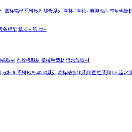
件
国标螺母系列
欧标螺母系列
脚杯 / 脚轮 / 地脚
铝型材角码链
设备框架
机器人第七轴
组铝型材
点胶机型材
机械手型材
流水线型材
列
欧标30系列
欧标40/50系列
欧标槽宽10系列
围栏系列
LY-流水