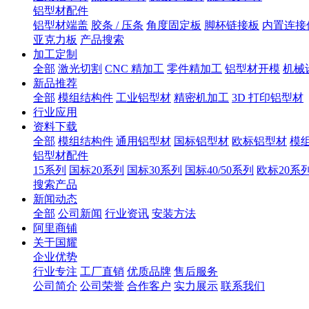
铝型材配件
铝型材端盖
胶条 / 压条
角度固定板
脚杯链接板
内置连接
亚克力板
产品搜索
加工定制
全部
激光切割
CNC 精加工
零件精加工
铝型材开模
机械
新品推荐
全部
模组结构件
工业铝型材
精密机加工
3D 打印铝型材
行业应用
资料下载
全部
模组结构件
通用铝型材
国标铝型材
欧标铝型材
模
铝型材配件
15系列
国标20系列
国标30系列
国标40/50系列
欧标20系
搜索产品
新闻动态
全部
公司新闻
行业资讯
安装方法
阿里商铺
关于国耀
企业优势
行业专注
工厂直销
优质品牌
售后服务
公司简介
公司荣誉
合作客户
实力展示
联系我们